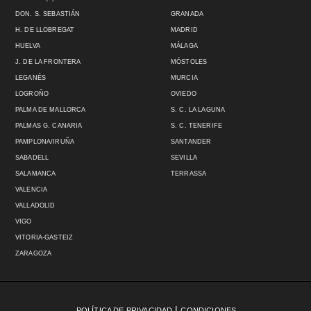
DON. S. SEBASTIÁN
GRANADA
H. DE LLOBREGAT
MADRID
HUELVA
MÁLAGA
J. DE LA FRONTERA
MÓSTOLES
LEGANÉS
MURCIA
LOGROÑO
OVIEDO
PALMA DE MALLORCA
S. C. LA LAGUNA
PALMAS G. CANARIA
S. C. TENERIFE
PAMPLONA/IRUÑA
SANTANDER
SABADELL
SEVILLA
SALAMANCA
TERRASSA
VALENCIA
VALLADOLID
VIGO
VITORIA-GASTEIZ
ZARAGOZA
|
POLÍTICA DE PRIVACIDAD
CONDICIONES