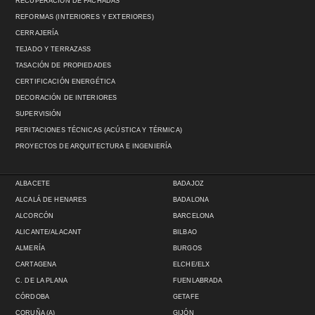
RECUPERACIÓN DE FACHADAS
REFORMAS (INTERIORES Y EXTERIORES)
CERRAJERÍA
TEJADO Y TERRAZASS
TASACIÓN DE PROPIEDADES
CERTIFICACIÓN ENERGÉTICA
DECORACIÓN DE INTERIORES
SUPERVISIÓN
PERITACIONES TÉCNICAS (ACÚSTICA Y TÉRMICA)
PROYECTOS DE ARQUITECTURA E INGENIERÍA
ALBACETE
BADAJOZ
ALCALÁ DE HENARES
BADALONA
ALCORCÓN
BARCELONA
ALICANTE/ALACANT
BILBAO
ALMERÍA
BURGOS
CARTAGENA
ELCHE/ELX
C. DE LA PLANA
FUENLABRADA
CÓRDOBA
GETAFE
CORUÑA (A)
GIJÓN